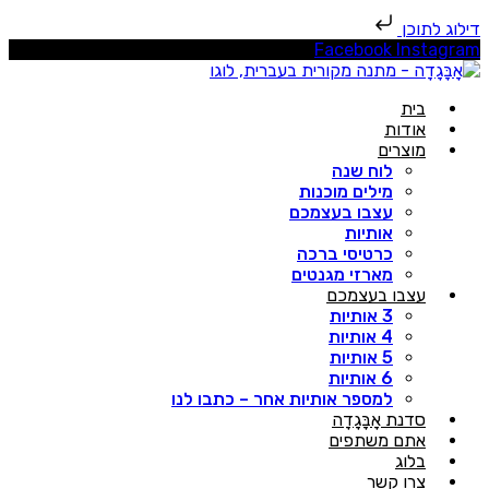
ילוג לתוכן
Facebook
Instagra
בית
אודות
מוצרים
לוח שנה
מילים מוכנות
עצבו בעצמכם
אותיות
כרטיסי ברכה
מארזי מגנטים
עצבו בעצמכם
3 אותיות
4 אותיות
5 אותיות
6 אותיות
למספר אותיות אחר – כתבו לנו
סדנת אָבָּגָדָה
אתם משתפים
בלוג
צרו קשר