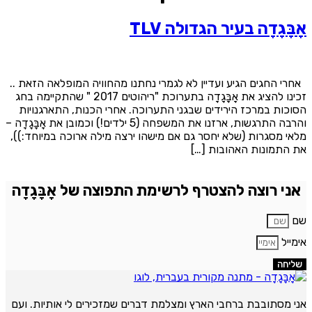
ָבָּגָדָה בעיר הגדולה TLV
חרי החגים הגיע ועדיין לא לגמרי נחתנו מהחוויה המופלאה הזאת ..
זכינו להציג את אָבָּגָדָה בתערוכת "ריהוטים 2017 " שהתקיימה בחג
סוכות במרכז הירידים שבגני התערוכה. אחרי הכנות, התארגנויות
והרבה התרגשות, ארזנו את המשפחה (5 ילדים!) וכמובן את אָבָּגָדָה –
לאי מסגרות (שלא יחסר גם אם מישהו ירצה מילה ארוכה במיוחד:)),
ת התמונות האהובות […]
אני רוצה להצטרף לרשימת התפוצה של אָבָּגָדָה
ם
ימייל
שליחה
ני מסתובבת ברחבי הארץ ומצלמת דברים שמזכירים לי אותיות. ועם