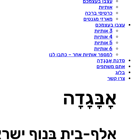
עצבו בעצמכם
אותיות
כרטיסי ברכה
מארזי מגנטים
עצבו בעצמכם
3 אותיות
4 אותיות
5 אותיות
6 אותיות
למספר אותיות אחר – כתבו לנו
סדנת אָבָּגָדָה
אתם משתפים
בלוג
צרו קשר
אָבָּגָדָה
אלף-בית בְּנוף ישר