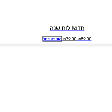
חדש! לוח שנה
המחיר
המחיר
89.00
₪
79.00
₪
הוספה לסל
המקורי
הנוכחי
היה:
הוא:
₪79.00.
₪89.00.