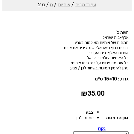
עמוד הבית
/
אותיות
/
ס
/ ס 2
האות ס'
אלף-בית ישראלי
תמונות של אותיות מצולמות בארץ
דברים בנוף הישראלי, שמזכירים את צורת
אותיות האלף-בית העברי
כל האותיות צולמו בישראל
כל אות מודפסות על נייר פוטו איכותי
ניתן להזמין תמונות בשחור לבן / צבע
גודל: 10×15 ס״מ
₪
35.00
צבע
גוון הדפסה
שחור לבן
נקה
כמות