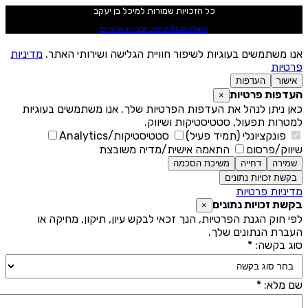
כל הזכויות שמורות למיכל בן יעקב
Brandale עיצוב ובניית אתרים
נו משתמשים בעוגיות לשיפור חוויית הגלישה ושירותי האתר.
מדיניות
רטיות
אישור
העדפות
עדפות פרטיות
×
אן ניתן לנהל את העדפות הפרטיות שלך. אנו משתמשים בעוגיות
מטרות תפעול, סטטיסטיקות ושיווק.
פונקציונלי (תמיד פעיל)
סטטיסטיקות/Analytics
יווק/פרסום
התאמה אישית/מדיה משובצת
שמירה
דחייה
משיכת הסכמה
בקשת זכויות נתונים
דיניות פרטיות
קשת זכויות נתונים
×
פי חוק הגנת הפרטיות, הנך זכאי לבקש עיון, תיקון, מחיקה או
עברת הנתונים שלך.
וג בקשה: *
ם מלא: *