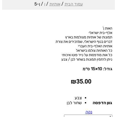
עמוד הבית
/
אותיות
/
ן
/ ן-5
האות ן'
אלף-בית ישראלי
תמונות של אותיות מצולמות בארץ
דברים בנוף הישראלי, שמזכירים את צורת
אותיות האלף-בית העברי
כל האותיות צולמו בישראל
כל אות מודפסות על נייר פוטו איכותי
ניתן להזמין תמונות בשחור לבן / צבע
גודל: 10×15 ס״מ
₪
35.00
צבע
גוון הדפסה
שחור לבן
נקה
כמות