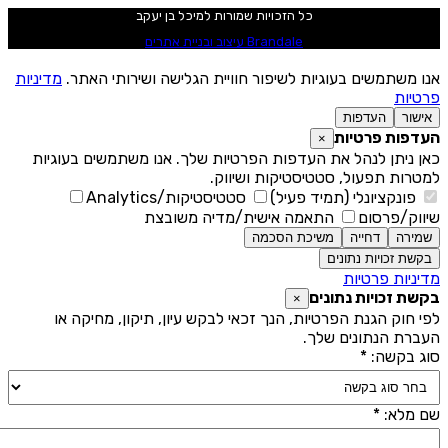
כל הזכויות שמורות למיכל בן יעקב
Brandale עיצוב ובניית אתרים
נו משתמשים בעוגיות לשיפור חוויית הגלישה ושירותי האתר.
מדיניות
רטיות
אישור
העדפות
עדפות פרטיות
×
אן ניתן לנהל את העדפות הפרטיות שלך. אנו משתמשים בעוגיות
מטרות תפעול, סטטיסטיקות ושיווק.
פונקציונלי (תמיד פעיל)
סטטיסטיקות/Analytics
יווק/פרסום
התאמה אישית/מדיה משובצת
שמירה
דחייה
משיכת הסכמה
בקשת זכויות נתונים
דיניות פרטיות
קשת זכויות נתונים
×
פי חוק הגנת הפרטיות, הנך זכאי לבקש עיון, תיקון, מחיקה או
עברת הנתונים שלך.
וג בקשה: *
ם מלא: *