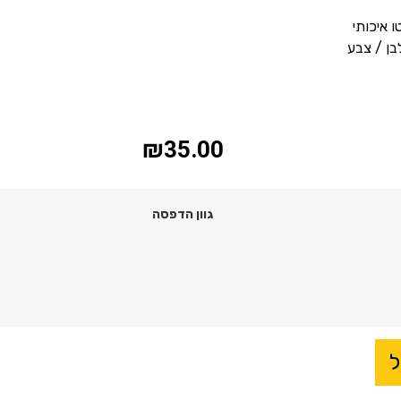
ו איכותי
בן / צבע
₪
35.00
גוון הדפסה
ל