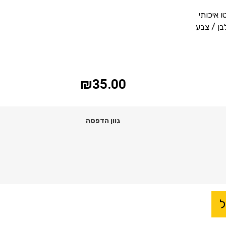
ו איכותי
בן / צבע
₪
35.00
גוון הדפסה
ל