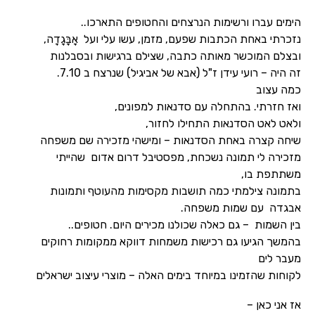
הימים עברו ורשימות הנרצחים והחטופים התארכו..
נזכרתי באחת הכתבות שפעם, מזמן, עשו עלי ועל אָבָּגָדָה,
ובצלם המוכשר מאותה כתבה, שצילם ברגישות ובסבלנות
זה היה – רועי עידן ז"ל (אבא של אביגיל) שנרצח ב 7.10.
כמה עצוב
ואז חזרתי. בהתחלה עם סדנאות למפונים,
ולאט לאט הסדנאות התחילו לחזור,
שיחה קצרה באחת הסדנאות – ומישהי מזכירה שם משפחה
מזכירה לי תמונה נשכחת, מפסטיבל דרום אדום שהייתי
משתתפת בו,
בתמונה צילמתי כמה תושבות מקסימות מהעוטף ותמונות
אבגדה עם שמות משפחה.
בין השמות – גם כאלה שכולנו מכירים היום. חטופים..
בהמשך הגיעו גם רכישות משמחות דווקא ממקומות רחוקים
מעבר לים
לקוחות שהזמינו במיוחד בימים האלה – מוצרי עיצוב ישראלים
אז אני כאן –