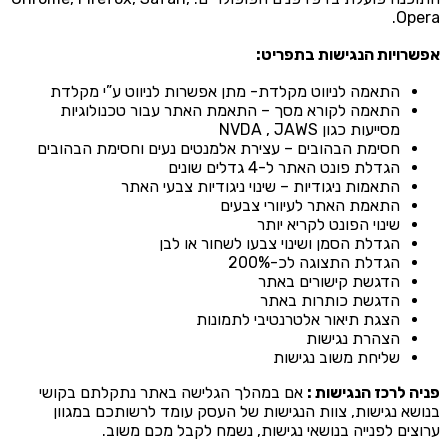
Opera
פשרויות הנגישות בתפריט:
התאמה לניווט מקלדת- מתן אפשרות לניווט ע”י מקלדת
התאמה לקורא מסך – התאמת האתר עבור טכנולוגיות
מסייעות כגון NVDA , JAWS
חסימת הבהובים – עצירת אלמנטים נעים וחסימת הבהובים
הגדלת פונט האתר ל-4 גדלים שונים
התאמות ניגודיות – שינוי ניגודיות צבעי האתר
התאמת האתר לעיוורי צבעים
שינוי הפונט לקריא יותר
הגדלת הסמן ושינוי צבעו לשחור או לבן
הגדלת התצוגה לכ-200%
הדגשת קישורים באתר
הדגשת כותרות באתר
הצגת תיאור אלטרנטיבי לתמונות
הצהרת נגישות
שליחת משוב נגישות
ניה לרכז הנגישות :
אם במהלך הגלישה באתר נתקלתם בקושי
נושא נגישות, צוות הנגישות של העסק עומד לרשותכם במגוון
רוצים לפנייה בנושאי נגישות, נשמח לקבל מכם משוב.