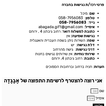
רטי רכז/ת נגישות בחברה
שם
: מיכל
טלפון
: 058-7956083
נייד
:
058-7956083
אימייל
: abagada.gift@gmail.com
כתובת למשלוח דואר
: רחוב גיבתון 4 , ירוחם
נגישות שמיעה:
אין
שפה
: השירות ניתן בשפה העברית והאנגלית
דלת נגישה
: יש
דרכי נגישות
: גישה מהרחוב
שירותי נוחיות
: אין שירותים נגישים בחנות
כתובת
: רחוב גיבתון 4, ירוחם
ערות
: חניה ברחוב וברחובות הסמוכים
אני רוצה להצטרף לרשימת התפוצה של אָבָּגָדָה
ם
ימייל
שליחה