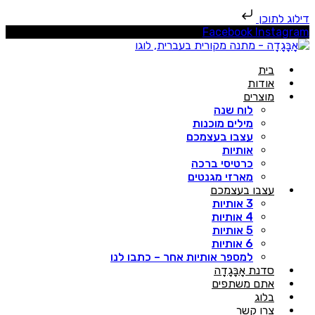
ילוג לתוכן
Facebook
Instagra
בית
אודות
מוצרים
לוח שנה
מילים מוכנות
עצבו בעצמכם
אותיות
כרטיסי ברכה
מארזי מגנטים
עצבו בעצמכם
3 אותיות
4 אותיות
5 אותיות
6 אותיות
למספר אותיות אחר – כתבו לנו
סדנת אָבָּגָדָה
אתם משתפים
בלוג
צרו קשר