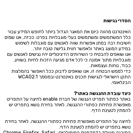
סדרי נגישות
אינטרנט מהווה כיום את המאגר הגדול ביותר לחופש המידע עבור
לל המשתמשים ומשתמשים בעלי מוגבלויות בפרט. ככזה, אנו שמים
שיבות רבה במתן אפשרות שווה לאנשים עם מוגבלות לשימוש
מידע המוצג באתר ולאפשר חווית גלישה טובה יותר.
נו שואפים להבטיח כי השירותים הדיגיטליים יהיו נגישים לאנשים עם
וגבלויות מתוך אמונה כי לכל אדם מגיעה הזכות לחיות בשוויון,
בוד, נוחות ועצמאות.
די לממש הבטחה זו, אנו שואפים לדבוק ככל האפשר בהמלצות
התקן הישראלי לנגישות תכנים באינטרנט ובמסמך WCAG2.1
בינלאומי.
יצד עובדת ההנגשה באתר?
באתר כפתור תפריט הנגשה של חברת enable לחיצה על התפריט
אפשרת פתיחת כפתורי ההנגשה. לאחר בחירת נושא בתפריט יש
המתין לטעינת הדף.
חיצה על התפריט מאפשרת פתיחת כפתורי ההנגשה. לאחר בחירת
ושא בתפריט יש להמתין לטעינת הדף.
התוכנה פועלת בדפדפנים הפופולריים: Chrome, Firefox, Safari,