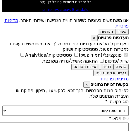
כל הזכויות שמורות למיכל בן יעקב
Brandale עיצוב ובניית אתרים
נו משתמשים בעוגיות לשיפור חוויית הגלישה ושירותי האתר.
מדיניות
רטיות
אישור
העדפות
עדפות פרטיות
×
אן ניתן לנהל את העדפות הפרטיות שלך. אנו משתמשים בעוגיות
מטרות תפעול, סטטיסטיקות ושיווק.
פונקציונלי (תמיד פעיל)
סטטיסטיקות/Analytics
יווק/פרסום
התאמה אישית/מדיה משובצת
שמירה
דחייה
משיכת הסכמה
בקשת זכויות נתונים
דיניות פרטיות
קשת זכויות נתונים
×
פי חוק הגנת הפרטיות, הנך זכאי לבקש עיון, תיקון, מחיקה או
עברת הנתונים שלך.
וג בקשה: *
ם מלא: *